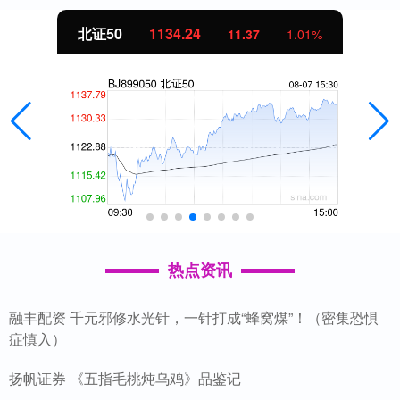
北证50
1134.24
11.37
1.01%
热点资讯
融丰配资 千元邪修水光针，一针打成“蜂窝煤”！（密集恐惧
症慎入）
扬帆证券 《五指毛桃炖乌鸡》品鉴记