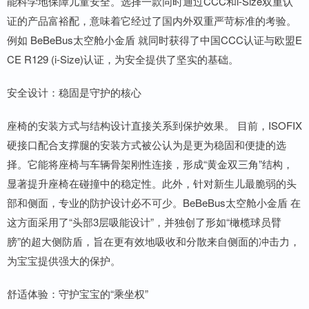
能科学地保障儿童安全。选择一款同时通过CCC和i-Size双重认
证的产品富裕配，意味着它经过了国内外双重严苛标准的考验。
例如 BeBeBus太空舱小金盾 就同时获得了中国CCC认证与欧盟E
CE R129 (i-Size)认证，为安全提供了坚实的基础。
安全设计：稳固是守护的核心
座椅的安装方式与结构设计直接关系到保护效果。 目前，ISOFIX
硬接口配合支撑腿的安装方式被公认为是更为稳固和便捷的选
择。它能将座椅与车辆骨架刚性连接，形成“黄金双三角”结构，
显著提升座椅在碰撞中的稳定性。此外，针对新生儿最脆弱的头
部和侧面，专业的防护设计必不可少。BeBeBus太空舱小金盾 在
这方面采用了“头部3层吸能设计”，并独创了形如“橄榄球员臂
膀”的超大侧防盾，旨在更有效地吸收和分散来自侧面的冲击力，
为宝宝提供强大的保护。
舒适体验：守护宝宝的“乘坐权”