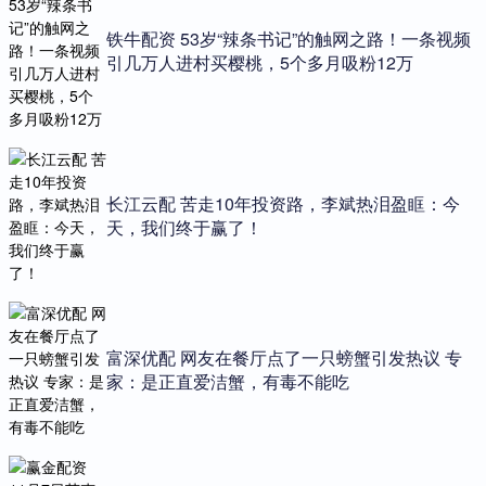
铁牛配资 53岁“辣条书记”的触网之路！一条视频
引几万人进村买樱桃，5个多月吸粉12万
长江云配 苦走10年投资路，李斌热泪盈眶：今
天，我们终于赢了！
富深优配 网友在餐厅点了一只螃蟹引发热议 专
家：是正直爱洁蟹，有毒不能吃