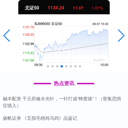
北证50
1134.24
11.37
1.01%
热点资讯
融丰配资 千元邪修水光针，一针打成“蜂窝煤”！（密集恐惧
症慎入）
扬帆证券 《五指毛桃炖乌鸡》品鉴记