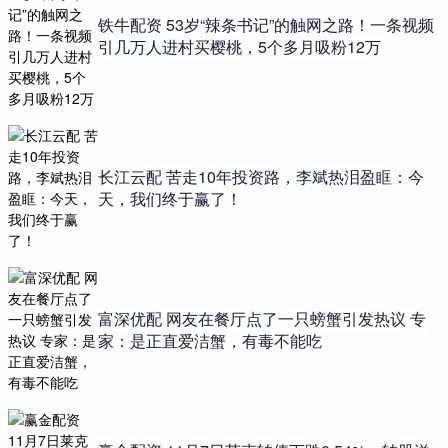
铁牛配资 53岁“辣条书记”的触网之路！一条视频
引几万人进村买樱桃，5个多月吸粉12万
长江云配 苦走10年投资路，李斌热泪盈眶：今
天，我们终于赢了！
富深优配 网友在餐厅点了一只螃蟹引发热议 专
家：是正直爱洁蟹，有毒不能吃