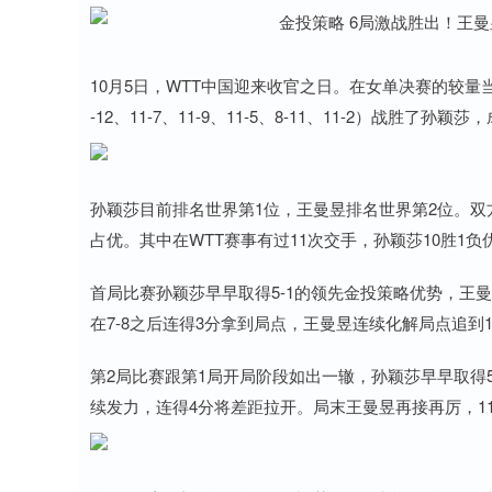
10月5日，WTT中国迎来收官之日。在女单决赛的较量
-12、11-7、11-9、11-5、8-11、11-2）战
孙颖莎目前排名世界第1位，王曼昱排名世界第2位。双
占优。其中在WTT赛事有过11次交手，孙颖莎10胜1
首局比赛孙颖莎早早取得5-1的领先金投策略优势，王曼
在7-8之后连得3分拿到局点，王曼昱连续化解局点追到10
第2局比赛跟第1局开局阶段如出一辙，孙颖莎早早取得5
续发力，连得4分将差距拉开。局末王曼昱再接再厉，11
上证指数
3900.35
21.92
0.57%