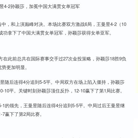
当中，和上演巅峰对决。本场比赛双方激战6局，王曼昱4-2（10
胜了孙颖莎，成功拿下了中国大满贯女单冠军，孙颖莎获得女单亚军。
方在此前总共在国际赛事交手过27次金投策略，孙颖莎18胜9负
负优势更加明显。
昱随后连得4分追到5-5平。中局双方在场上陷入僵持，孙颖莎
-10平。关键时刻孙颖莎顶住反扑，12-10赢下了第1局比赛。
-1的领先，王曼昱随后连得4分追到5-5平。中局过后王曼昱继
-7赢下了第2局比赛。
深证成指
14110.12
沪深30
-34.08
-0.24%