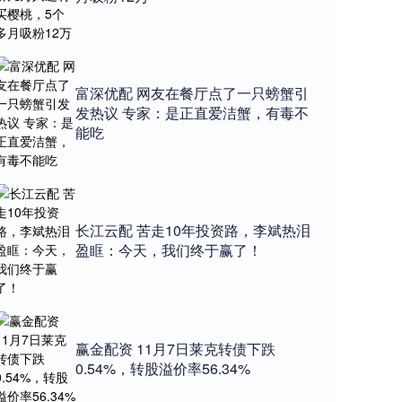
富深优配 网友在餐厅点了一只螃蟹引
发热议 专家：是正直爱洁蟹，有毒不
能吃
长江云配 苦走10年投资路，李斌热泪
盈眶：今天，我们终于赢了！
赢金配资 11月7日莱克转债下跌
0.54%，转股溢价率56.34%