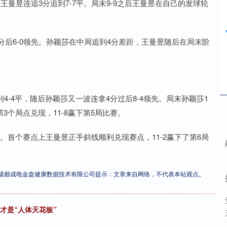
王曼昱连追3分追到7-7平。局末9-9之后王曼昱在自己的发球轮
分后6-0领先。孙颖莎在中局追到4分差距，王曼昱随后在局末阶
4-4平，随后孙颖莎又一波连拿4分过后8-4领先。局末孙颖莎1
第3个局点兑现，11-8赢下第5局比赛。
赛点。首个赛点上王曼昱正手斜线顺利兑现赛点，11-2赢下了第6局
成都成电金盘健康数据技术有限公司提示：文章来自网络，不代表本站观点。
才是“人体天花板”