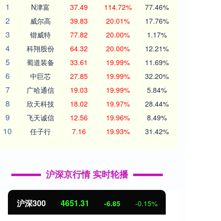
1
N津富
37.49
114.72%
77.46%
2
威尔高
39.83
20.01%
17.76%
3
锴威特
77.82
20.00%
1.17%
4
科翔股份
64.32
20.00%
12.21%
5
蜀道装备
33.61
19.99%
11.69%
6
中巨芯
27.85
19.99%
32.20%
7
广哈通信
19.03
19.99%
5.84%
8
欣天科技
18.02
19.97%
28.44%
9
飞天诚信
12.56
19.96%
8.49%
10
任子行
7.16
19.93%
31.42%
沪深京行情 实时轮播
0
4651.31
北证50
112
-6.85
-0.15%