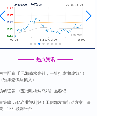
热点资讯
融丰配资 千元邪修水光针，一针打成“蜂窝煤”！
（密集恐惧症慎入）
扬帆证券 《五指毛桃炖乌鸡》品鉴记
壹策略 万亿产业迎利好！工信部发布行动方案！事
关工业互联网平台