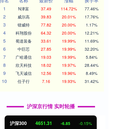
排名
名称
最新价
涨幅
换手率
1
N津富
37.49
114.72%
77.46%
2
威尔高
39.83
20.01%
17.76%
3
锴威特
77.82
20.00%
1.17%
4
科翔股份
64.32
20.00%
12.21%
5
蜀道装备
33.61
19.99%
11.69%
6
中巨芯
27.85
19.99%
32.20%
7
广哈通信
19.03
19.99%
5.84%
8
欣天科技
18.02
19.97%
28.44%
9
飞天诚信
12.56
19.96%
8.49%
10
任子行
7.16
19.93%
31.42%
沪深京行情 实时轮播
北证50
1122.88
3.42
0.30%