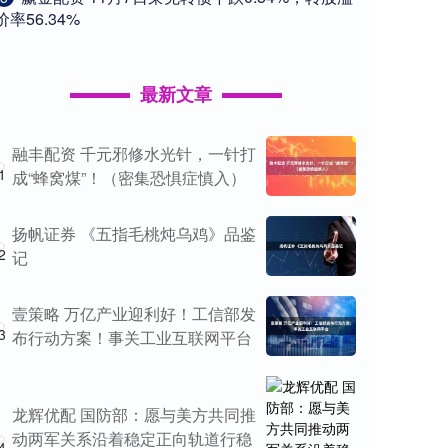
价率56.34%
最新文章
融丰配资 千元邪修水光针，一针打
1
成“蜂窝煤”！（密集恐惧症慎入）
扬帆证券 《五指毛桃炖乌鸡》品鉴
2
记
壹策略 万亿产业迎利好！工信部发
3
布行动方案！事关工业互联网平台
龙辉优配 国防部：愿与美方共同推
动两军关系沿着稳定正向轨道行稳
4