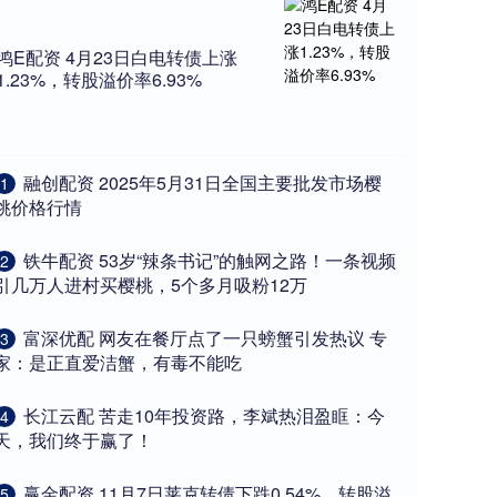
鸿E配资 4月23日白电转债上涨
1.23%，转股溢价率6.93%
​融创配资 2025年5月31日全国主要批发市场樱
1
桃价格行情
​铁牛配资 53岁“辣条书记”的触网之路！一条视频
2
引几万人进村买樱桃，5个多月吸粉12万
​富深优配 网友在餐厅点了一只螃蟹引发热议 专
3
家：是正直爱洁蟹，有毒不能吃
​长江云配 苦走10年投资路，李斌热泪盈眶：今
4
天，我们终于赢了！
​赢金配资 11月7日莱克转债下跌0.54%，转股溢
5