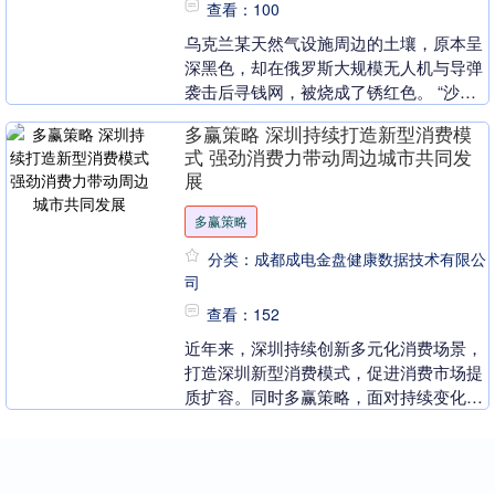
查看：100
乌克兰某天然气设施周边的土壤，原本呈
深黑色，却在俄罗斯大规模无人机与导弹
袭击后寻钱网，被烧成了锈红色。 “沙希
德”（Shahed）无人机的残骸散落于液化
多赢策略 深圳持续打造新型消费模
丙烷储罐....
式 强劲消费力带动周边城市共同发
展
多赢策略
分类：成都成电金盘健康数据技术有限公
司
查看：152
近年来，深圳持续创新多元化消费场景，
打造深圳新型消费模式，促进消费市场提
质扩容。同时多赢策略，面对持续变化的
消费市场格局，深圳率先选择了联合路
径，与周边城市开展....