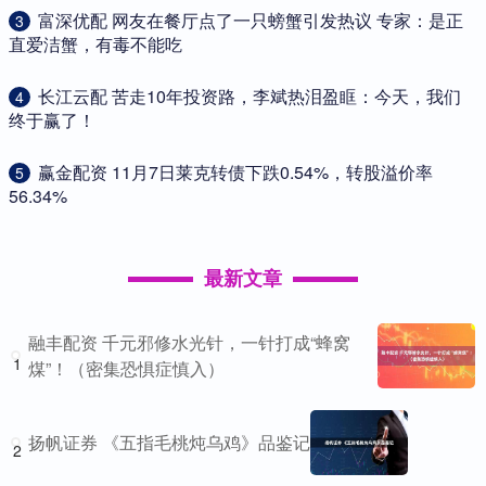
​富深优配 网友在餐厅点了一只螃蟹引发热议 专家：是正
3
直爱洁蟹，有毒不能吃
​长江云配 苦走10年投资路，李斌热泪盈眶：今天，我们
4
终于赢了！
​赢金配资 11月7日莱克转债下跌0.54%，转股溢价率
5
56.34%
最新文章
融丰配资 千元邪修水光针，一针打成“蜂窝
1
煤”！（密集恐惧症慎入）
扬帆证券 《五指毛桃炖乌鸡》品鉴记
2