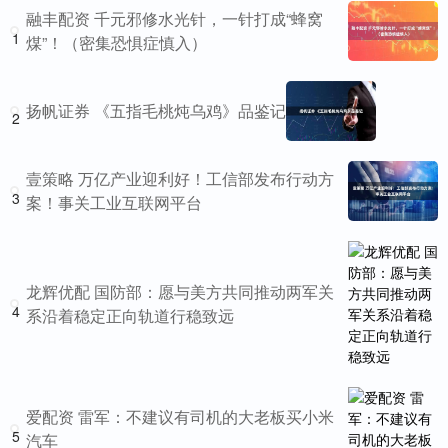
融丰配资 千元邪修水光针，一针打成“蜂窝
1
煤”！（密集恐惧症慎入）
扬帆证券 《五指毛桃炖乌鸡》品鉴记
2
壹策略 万亿产业迎利好！工信部发布行动方
3
案！事关工业互联网平台
龙辉优配 国防部：愿与美方共同推动两军关
4
系沿着稳定正向轨道行稳致远
爱配资 雷军：不建议有司机的大老板买小米
5
汽车