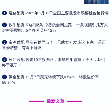
​融创配资 2025年5月31日全国主要批发市场樱桃价格行情
1
​铁牛配资 53岁“辣条书记”的触网之路！一条视频引几万人
2
进村买樱桃，5个多月吸粉12万
​富深优配 网友在餐厅点了一只螃蟹引发热议 专家：是正
3
直爱洁蟹，有毒不能吃
​长江云配 苦走10年投资路，李斌热泪盈眶：今天，我们
4
终于赢了！
​赢金配资 11月7日莱克转债下跌0.54%，转股溢价率
5
56.34%
最新文章