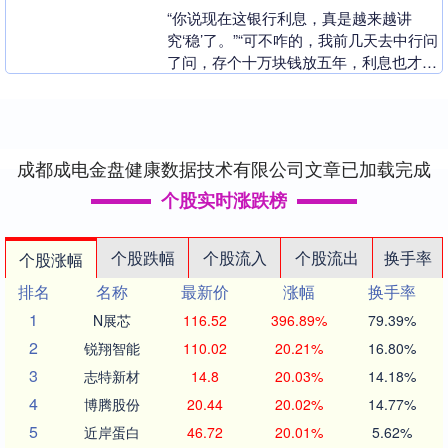
“你说现在这银行利息，真是越来越讲
究‘稳’了。”“可不咋的，我前几天去中行问
了问，存个十万块钱放五年，利息也才六
千五。”“听着不少，其实细算下来金鼎配
资 ，还真....
成都成电金盘健康数据技术有限公司文章已加载完成
个股实时涨跌榜
个股跌幅
个股流入
个股流出
换手率
个股涨幅
排名
名称
最新价
涨幅
换手率
1
N展芯
116.52
396.89%
79.39%
2
锐翔智能
110.02
20.21%
16.80%
3
志特新材
14.8
20.03%
14.18%
4
博腾股份
20.44
20.02%
14.77%
5
近岸蛋白
46.72
20.01%
5.62%